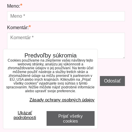
*
Meno:
*
Komentár:
Predvoľby súkromia
Cookies používame na zlepšenie vašej návštevy tejto
webovej stránky, analýzu jej výkonnosti a
*
zhromažďovanie údajov o jej používaní. Na tento účel
(Povinné)
môžeme použiť nástroje a služby tretích strán a
zhromaždené údaje sa môžu preniesť k partnerom v
EÚ, USA alebo iných krajinách. Kliknutím na „Prijať
Odoslať
všetky cookies“ vyjadrujete svoj súhlas s týmto
spracovaním. Nižšie môžete nájsť podrobné informácie
alebo upraviť svoje preferencie.
Zásady ochrany osobných údajov
Ukázať
Prijať všetky
podrobnosti
cookies