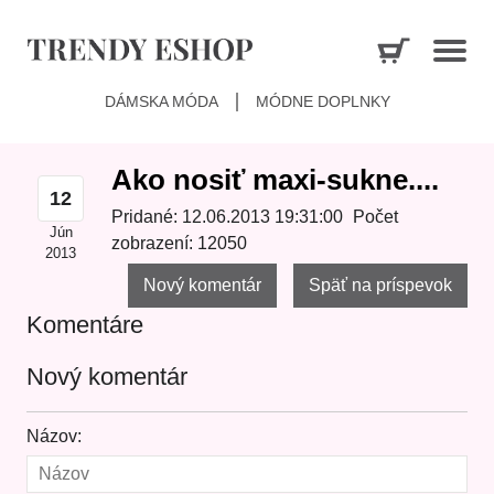
DÁMSKA MÓDA
MÓDNE DOPLNKY
Ako nosiť maxi-sukne....
12
Pridané: 12.06.2013 19:31:00
Počet
Jún
zobrazení: 12050
2013
Nový komentár
Späť na príspevok
Komentáre
Nový komentár
Názov: