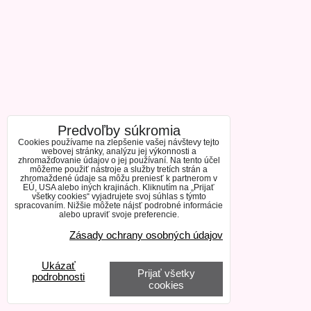
Predvoľby súkromia
Cookies používame na zlepšenie vašej návštevy tejto
webovej stránky, analýzu jej výkonnosti a
zhromažďovanie údajov o jej používaní. Na tento účel
môžeme použiť nástroje a služby tretích strán a
zhromaždené údaje sa môžu preniesť k partnerom v
EÚ, USA alebo iných krajinách. Kliknutím na „Prijať
všetky cookies“ vyjadrujete svoj súhlas s týmto
spracovaním. Nižšie môžete nájsť podrobné informácie
alebo upraviť svoje preferencie.
Zásady ochrany osobných údajov
Ukázať
Prijať všetky
podrobnosti
cookies