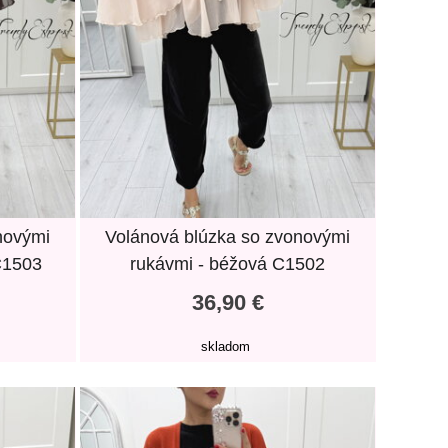
novými
Volánová blúzka so zvonovými
C1503
rukávmi - béžová C1502
36,90 €
skladom