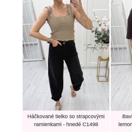
Háčkované tielko so strapcovými
Bav
ramienkami - hnedé C1498
lemom