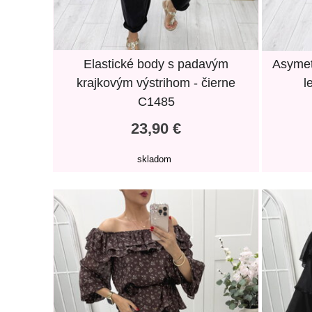
Elastické body s padavým
Asymet
krajkovým výstrihom - čierne
l
C1485
23,90 €
skladom