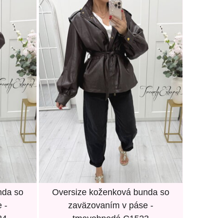
nda so
Oversize koženková bunda so
 -
zaväzovaním v páse -