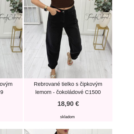
kovým
Rebrované tielko s čipkovým
99
lemom - čokoládové C1500
18,90 €
skladom