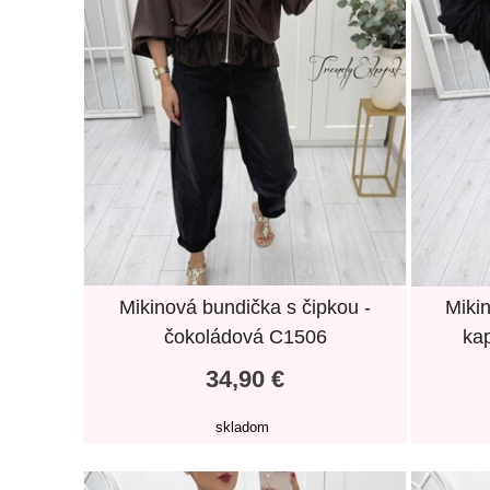
Mikinová bundička s čipkou -
Miki
čokoládová C1506
ka
34,90 €
skladom