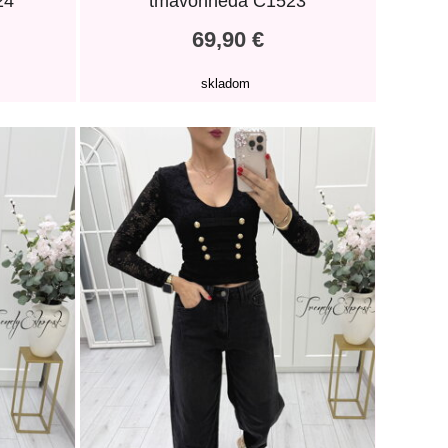
24
tmavohnedá C1523
69,90 €
skladom