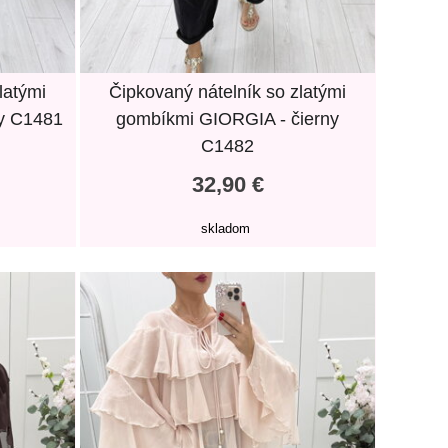
latými
Čipkovaný nátelník so zlatými
y C1481
gombíkmi GIORGIA - čierny
C1482
32,90 €
skladom