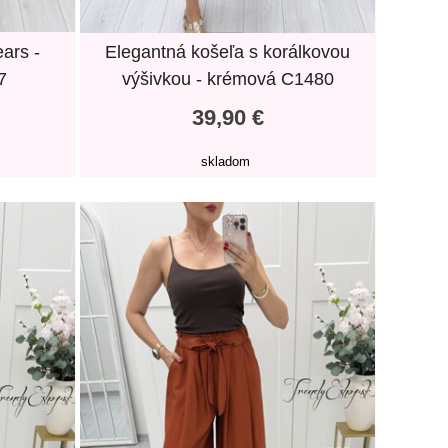
ars -
Elegantná košeľa s korálkovou
7
výšivkou - krémová C1480
39,90 €
skladom