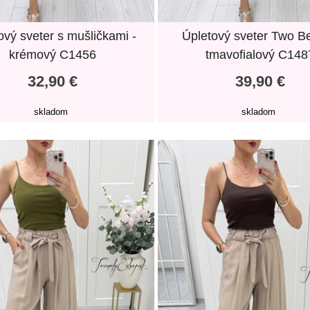
ový sveter s mušličkami -
Úpletový sveter Two Be
krémový C1456
tmavofialový C148
32,90 €
39,90 €
skladom
skladom