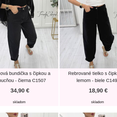
nová bundička s čipkou a
Rebrované tielko s čip
pucňou - čierna C1507
lemom - biele C14
34,90 €
18,90 €
skladom
skladom