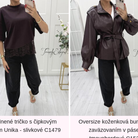
lnené tričko s čipkovým
Oversize koženková bu
 Unika - slivkové C1479
zaväzovaním v páse