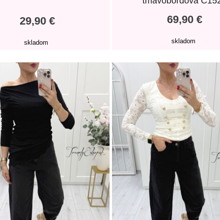
tmavobordová C15
69,90 €
29,90 €
skladom
skladom