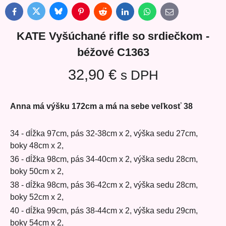
Bluesky
Twitter
Facebook
Pinterest
Reddit
LinkedIn
WhatsApp
E-
mail
KATE Vyšúchané rifle so srdiečkom -
béžové C1363
32,90 €
s DPH
Anna má výšku 172cm a má na sebe veľkosť 38
34 - dĺžka 97cm, pás 32-38cm x 2, výška sedu 27cm,
boky 48cm x 2,
36 - dĺžka 98cm, pás 34-40cm x 2, výška sedu 28cm,
boky 50cm x 2,
38 - dĺžka 98cm, pás 36-42cm x 2, výška sedu 28cm,
boky 52cm x 2,
40 - dĺžka 99cm, pás 38-44cm x 2, výška sedu 29cm,
boky 54cm x 2,