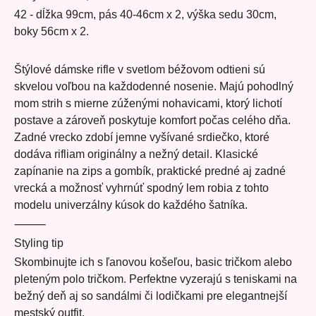
42 - dĺžka 99cm, pás 40-46cm x 2, výška sedu 30cm,
boky 56cm x 2.
Štýlové dámske rifle v svetlom béžovom odtieni sú
skvelou voľbou na každodenné nosenie. Majú pohodlný
mom strih s mierne zúženými nohavicami, ktorý lichotí
postave a zároveň poskytuje komfort počas celého dňa.
Zadné vrecko zdobí jemne vyšívané srdiečko, ktoré
dodáva rifliam originálny a nežný detail. Klasické
zapínanie na zips a gombík, praktické predné aj zadné
vrecká a možnosť vyhrnúť spodný lem robia z tohto
modelu univerzálny kúsok do každého šatníka.
⸻
Styling tip
Skombinujte ich s ľanovou košeľou, basic tričkom alebo
pleteným polo tričkom. Perfektne vyzerajú s teniskami na
bežný deň aj so sandálmi či lodičkami pre elegantnejší
mestský outfit.