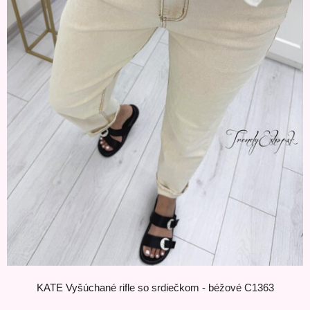
KATE Vyšúchané rifle so srdiečkom - béžové C1363