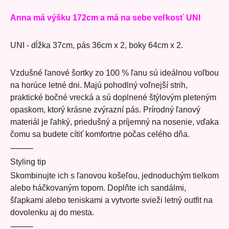
Anna má výšku 172cm a má na sebe veľkosť UNI
UNI - dĺžka 37cm, pás 36cm x 2, boky 64cm x 2.
Vzdušné ľanové šortky zo 100 % ľanu sú ideálnou voľbou
na horúce letné dni. Majú pohodlný voľnejší strih,
praktické bočné vrecká a sú doplnené štýlovým pleteným
opaskom, ktorý krásne zvýrazní pás. Prírodný ľanový
materiál je ľahký, priedušný a príjemný na nosenie, vďaka
čomu sa budete cítiť komfortne počas celého dňa.
⸻
Styling tip
Skombinujte ich s ľanovou košeľou, jednoduchým tielkom
alebo háčkovaným topom. Doplňte ich sandálmi,
šľapkami alebo teniskami a vytvorte svieži letný outfit na
dovolenku aj do mesta.
⸻