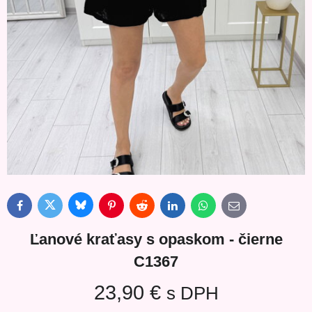
Bluesky
Twitter
Facebook
Pinterest
Reddit
LinkedIn
WhatsApp
E-
mail
Ľanové kraťasy s opaskom - čierne
C1367
23,90 €
s DPH