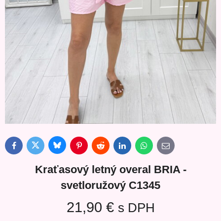
Bluesky
Twitter
Facebook
Pinterest
Reddit
LinkedIn
WhatsApp
E-
mail
Kraťasový letný overal BRIA -
svetloružový C1345
21,90 €
s DPH