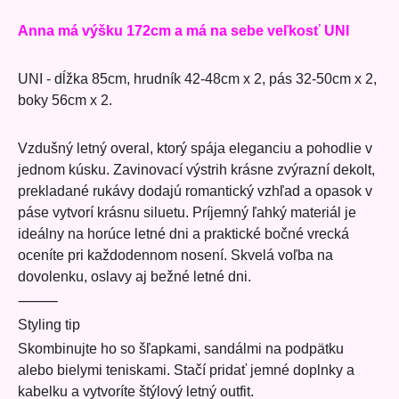
Anna má výšku 172cm a má na sebe veľkosť UNI
UNI - dĺžka 85cm, hrudník 42-48cm x 2, pás 32-50cm x 2,
boky 56cm x 2.
Vzdušný letný overal, ktorý spája eleganciu a pohodlie v
jednom kúsku. Zavinovací výstrih krásne zvýrazní dekolt,
prekladané rukávy dodajú romantický vzhľad a opasok v
páse vytvorí krásnu siluetu. Príjemný ľahký materiál je
ideálny na horúce letné dni a praktické bočné vrecká
oceníte pri každodennom nosení. Skvelá voľba na
dovolenku, oslavy aj bežné letné dni.
⸻
Styling tip
Skombinujte ho so šľapkami, sandálmi na podpätku
alebo bielymi teniskami. Stačí pridať jemné doplnky a
kabelku a vytvoríte štýlový letný outfit.