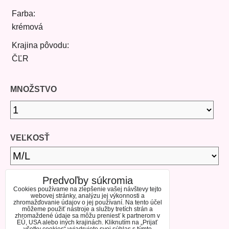
Farba:
krémová
Krajina pôvodu:
ČĽR
MNOŽSTVO
VEĽKOSŤ
Predvoľby súkromia
DOSTUPNOSŤ
Cookies používame na zlepšenie vašej návštevy tejto
webovej stránky, analýzu jej výkonnosti a
zhromažďovanie údajov o jej používaní. Na tento účel
môžeme použiť nástroje a služby tretích strán a
SKLADOM
zhromaždené údaje sa môžu preniesť k partnerom v
EÚ, USA alebo iných krajinách. Kliknutím na „Prijať