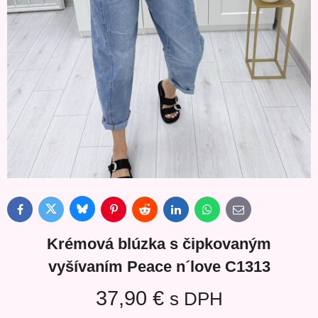
Bluesky
Twitter
Facebook
Pinterest
Reddit
LinkedIn
WhatsApp
E-
mail
Krémová blúzka s čipkovaným
vyšívaním Peace n´love C1313
37,90 €
s DPH