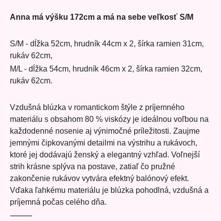
Anna má výšku 172cm a má na sebe veľkosť S/M
S/M - dĺžka 52cm, hrudník 44cm x 2, šírka ramien 31cm,
rukáv 62cm,
M/L - dĺžka 54cm, hrudník 46cm x 2, šírka ramien 32cm,
rukáv 62cm.
Vzdušná blúzka v romantickom štýle z príjemného
materiálu s obsahom 80 % viskózy je ideálnou voľbou na
každodenné nosenie aj výnimočné príležitosti. Zaujme
jemnými čipkovanými detailmi na výstrihu a rukávoch,
ktoré jej dodávajú ženský a elegantný vzhľad. Voľnejší
strih krásne splýva na postave, zatiaľ čo pružné
zakončenie rukávov vytvára efektný balónový efekt.
Vďaka ľahkému materiálu je blúzka pohodlná, vzdušná a
príjemná počas celého dňa.
⸻