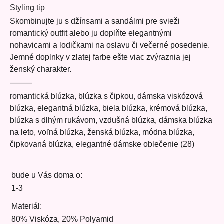
Styling tip
Skombinujte ju s džínsami a sandálmi pre svieži
romantický outfit alebo ju doplňte elegantnými
nohavicami a lodičkami na oslavu či večerné posedenie.
Jemné doplnky v zlatej farbe ešte viac zvýraznia jej
ženský charakter.
⸻
romantická blúzka, blúzka s čipkou, dámska viskózová
blúzka, elegantná blúzka, biela blúzka, krémová blúzka,
blúzka s dlhým rukávom, vzdušná blúzka, dámska blúzka
na leto, voľná blúzka, ženská blúzka, módna blúzka,
čipkovaná blúzka, elegantné dámske oblečenie (28)
bude u Vás doma o:
1-3
Materiál:
80% Viskóza, 20% Polyamid