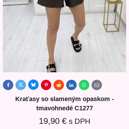
Bluesky
Twitter
Facebook
Pinterest
Reddit
LinkedIn
WhatsApp
E-
mail
Kraťasy so slameným opaskom -
tmavohnedé C1277
19,90 €
s DPH