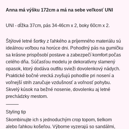
Anna má výšku 172cm a má na sebe veľkosť UNI
UNI - dĺžka 37cm, pás 34-46cm x 2, boky 60cm x 2.
Štýlové letné šortky z ľahkého a príjemného materiálu sú
ideálnou voľbou na horúce dni. Pohodlný pás na gumičku
sa krásne prispôsobí postave a zabezpečí komfort počas
celého dňa. Súčasťou modelu je dekoratívny slamený
opasok, ktorý dodáva outfitu svieži dovolenkový nádych.
Praktické bočné vrecká zvyšujú pohodlie pri nosení a
voľnejší strih zaručuje vzdušnosť a voľnosť pohybu.
Skvelý kúsok na bežné nosenie, dovolenku aj letné
prechádzky mestom.
⸻
Styling tip
Skombinujte ich s jednoduchým crop topom, tielkom
alebo ľahkou košeľou. Výborne vyzerajú so sandálmi,