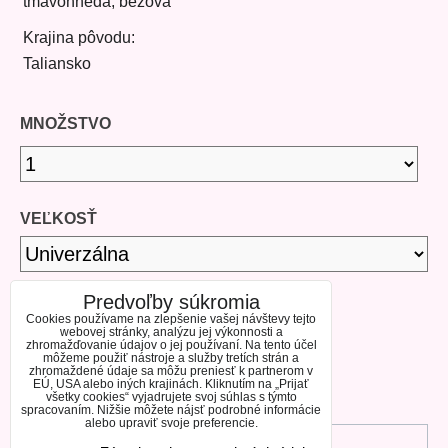
tmavohnedá, béžová
Krajina pôvodu:
Taliansko
MNOŽSTVO
VEĽKOSŤ
Predvoľby súkromia
DOSTUPNOSŤ
Cookies používame na zlepšenie vašej návštevy tejto
webovej stránky, analýzu jej výkonnosti a
zhromažďovanie údajov o jej používaní. Na tento účel
môžeme použiť nástroje a služby tretích strán a
SKLADOM
zhromaždené údaje sa môžu preniesť k partnerom v
EÚ, USA alebo iných krajinách. Kliknutím na „Prijať
všetky cookies“ vyjadrujete svoj súhlas s týmto
spracovaním. Nižšie môžete nájsť podrobné informácie
alebo upraviť svoje preferencie.