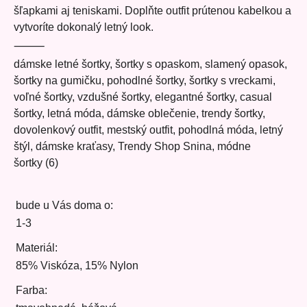
šľapkami aj teniskami. Doplňte outfit prútenou kabelkou a
vytvoríte dokonalý letný look.
⸻
dámske letné šortky, šortky s opaskom, slamený opasok,
šortky na gumičku, pohodlné šortky, šortky s vreckami,
voľné šortky, vzdušné šortky, elegantné šortky, casual
šortky, letná móda, dámske oblečenie, trendy šortky,
dovolenkový outfit, mestský outfit, pohodlná móda, letný
štýl, dámske kraťasy, Trendy Shop Snina, módne
šortky (6)
bude u Vás doma o:
1-3
Materiál:
85% Viskóza, 15% Nylon
Farba: