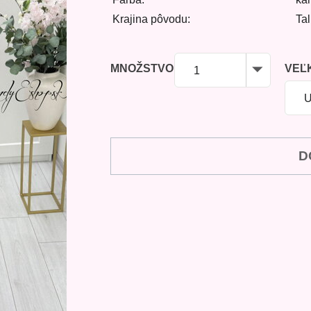
Krajina pôvodu:
Ta
MNOŽSTVO
VEĽ
1
D