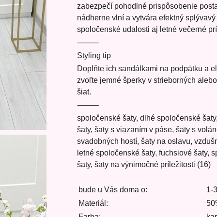
zabezpečí pohodlné prispôsobenie postav
nádherne vlní a vytvára efektný splývavý
spoločenské udalosti aj letné večerné príl
⸻
Styling tip
Doplňte ich sandálkami na podpätku a el
zvoľte jemné šperky v strieborných alebo
šiat.
⸻
spoločenské šaty, dlhé spoločenské šaty,
šaty, šaty s viazaním v páse, šaty s volá
svadobných hostí, šaty na oslavu, vzdušn
letné spoločenské šaty, fuchsiové šaty
šaty, šaty na výnimočné príležitosti (16)
bude u Vás doma o:
1-
Materiál:
50
Farba:
ka