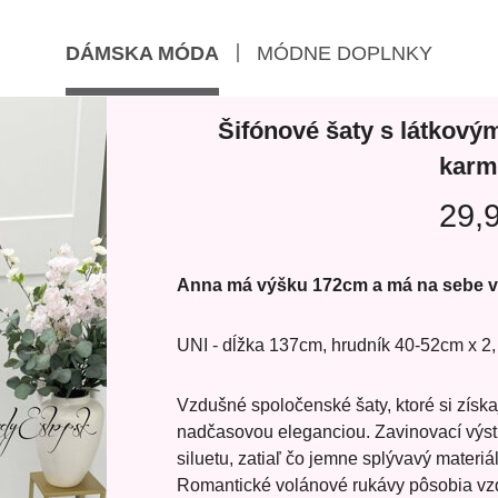
DÁMSKA MÓDA
MÓDNE DOPLNKY
Šifónové šaty s látkový
karm
29,
Anna má výšku 172cm a má na sebe v
UNI - dĺžka 137cm, hrudník 40-52cm x 2,
Vzdušné spoločenské šaty, ktoré si získ
nadčasovou eleganciou. Zavinovací výstri
siluetu, zatiaľ čo jemne splývavý mater
Romantické volánové rukávy pôsobia vzd