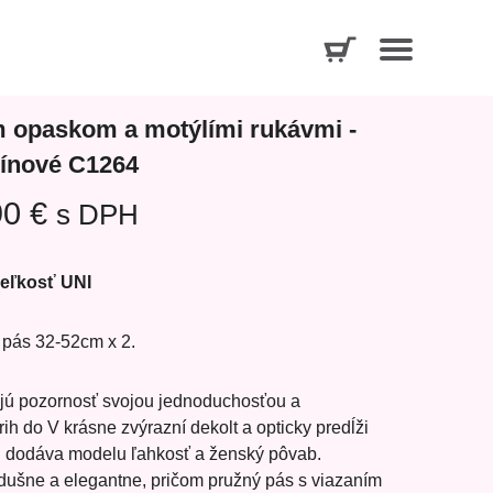
m opaskom a motýlími rukávmi -
ínové C1264
90 €
s DPH
eľkosť UNI
 pás 32-52cm x 2.
ajú pozornosť svojou jednoduchosťou a
h do V krásne zvýrazní dekolt a opticky predĺži
iál dodáva modelu ľahkosť a ženský pôvab.
ušne a elegantne, pričom pružný pás s viazaním