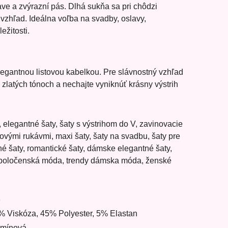
e a zvýrazní pás. Dlhá sukňa sa pri chôdzi
 vzhľad. Ideálna voľba na svadby, oslavy,
ežitosti.
egantnou listovou kabelkou. Pre slávnostný vzhľad
 zlatých tónoch a nechajte vyniknúť krásny výstrih
 elegantné šaty, šaty s výstrihom do V, zavinovacie
novými rukávmi, maxi šaty, šaty na svadbu, šaty pre
é šaty, romantické šaty, dámske elegantné šaty,
, spoločenská móda, trendy dámska móda, ženské
3
% Viskóza, 45% Polyester, 5% Elastan
rmínová