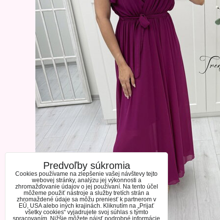
Predvoľby súkromia
Cookies používame na zlepšenie vašej návštevy tejto
webovej stránky, analýzu jej výkonnosti a
zhromažďovanie údajov o jej používaní. Na tento účel
môžeme použiť nástroje a služby tretích strán a
zhromaždené údaje sa môžu preniesť k partnerom v
EÚ, USA alebo iných krajinách. Kliknutím na „Prijať
všetky cookies“ vyjadrujete svoj súhlas s týmto
spracovaním. Nižšie môžete nájsť podrobné informácie