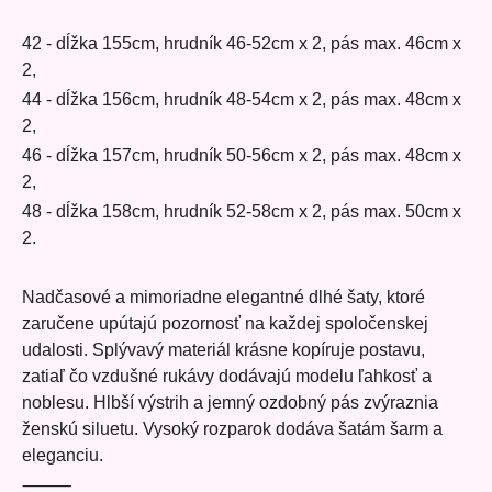
42 - dĺžka 155cm, hrudník 46-52cm x 2, pás max. 46cm x
2,
44 - dĺžka 156cm, hrudník 48-54cm x 2, pás max. 48cm x
2,
46 - dĺžka 157cm, hrudník 50-56cm x 2, pás max. 48cm x
2,
48 - dĺžka 158cm, hrudník 52-58cm x 2, pás max. 50cm x
2.
Nadčasové a mimoriadne elegantné dlhé šaty, ktoré
zaručene upútajú pozornosť na každej spoločenskej
udalosti. Splývavý materiál krásne kopíruje postavu,
zatiaľ čo vzdušné rukávy dodávajú modelu ľahkosť a
noblesu. Hlbší výstrih a jemný ozdobný pás zvýraznia
ženskú siluetu. Vysoký rozparok dodáva šatám šarm a
eleganciu.
⸻