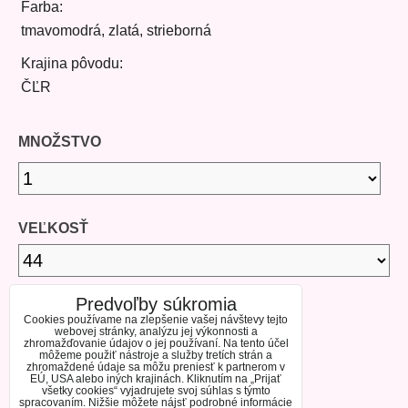
Farba:
tmavomodrá, zlatá, strieborná
Krajina pôvodu:
ČĽR
MNOŽSTVO
VEĽKOSŤ
Predvoľby súkromia
DOSTUPNOSŤ
Cookies používame na zlepšenie vašej návštevy tejto
webovej stránky, analýzu jej výkonnosti a
zhromažďovanie údajov o jej používaní. Na tento účel
môžeme použiť nástroje a služby tretích strán a
SKLADOM
zhromaždené údaje sa môžu preniesť k partnerom v
EÚ, USA alebo iných krajinách. Kliknutím na „Prijať
všetky cookies“ vyjadrujete svoj súhlas s týmto
spracovaním. Nižšie môžete nájsť podrobné informácie