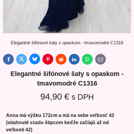
Elegantné šifónové šaty s opaskom - tmavomodré C1316
Bluesky
Twitter
Facebook
Pinterest
Reddit
LinkedIn
WhatsApp
E-
mail
Elegantné šifónové šaty s opaskom -
tmavomodré C1316
94,90 €
s DPH
Anna má výšku 172cm a má na sebe veľkosť 42
(stiahnuté vzadu štipcom keďže začíajú až od
veľkosti 42)