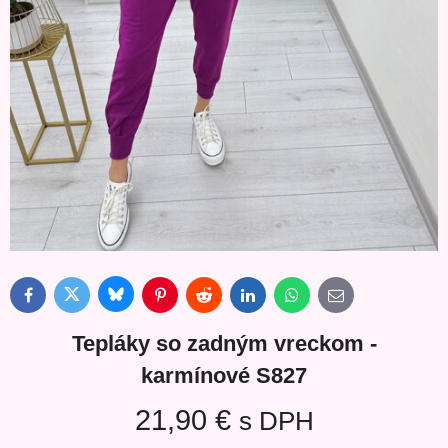
Bluesky
Twitter
Facebook
Pinterest
Reddit
LinkedIn
WhatsApp
E-
mail
Tepláky so zadným vreckom -
karmínové S827
21,90 €
s DPH