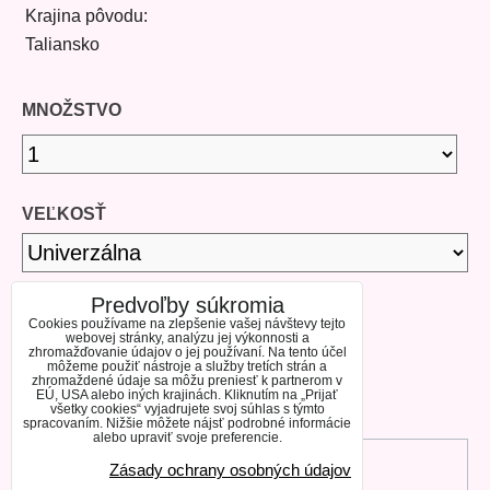
Krajina pôvodu:
Taliansko
MNOŽSTVO
VEĽKOSŤ
Predvoľby súkromia
DOSTUPNOSŤ
Cookies používame na zlepšenie vašej návštevy tejto
webovej stránky, analýzu jej výkonnosti a
zhromažďovanie údajov o jej používaní. Na tento účel
môžeme použiť nástroje a služby tretích strán a
SKLADOM
zhromaždené údaje sa môžu preniesť k partnerom v
EÚ, USA alebo iných krajinách. Kliknutím na „Prijať
všetky cookies“ vyjadrujete svoj súhlas s týmto
spracovaním. Nižšie môžete nájsť podrobné informácie
alebo upraviť svoje preferencie.
DO KOŠÍKA
Zásady ochrany osobných údajov