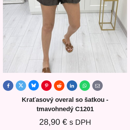
Bluesky
Twitter
Facebook
Pinterest
Reddit
LinkedIn
WhatsApp
E-
mail
Kraťasový overal so šatkou -
tmavohnedý C1201
28,90 €
s DPH