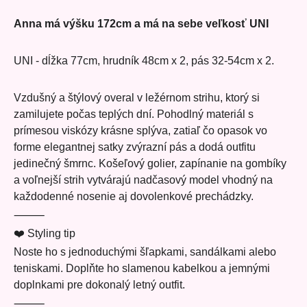
Anna má výšku 172cm a má na sebe veľkosť UNI
UNI - dĺžka 77cm, hrudník 48cm x 2, pás 32-54cm x 2.
Vzdušný a štýlový overal v ležérnom strihu, ktorý si
zamilujete počas teplých dní. Pohodlný materiál s
prímesou viskózy krásne splýva, zatiaľ čo opasok vo
forme elegantnej satky zvýrazní pás a dodá outfitu
jedinečný šmrnc. Košeľový golier, zapínanie na gombíky
a voľnejší strih vytvárajú nadčasový model vhodný na
každodenné nosenie aj dovolenkové prechádzky.
⸻
❤️ Styling tip
Noste ho s jednoduchými šľapkami, sandálkami alebo
teniskami. Doplňte ho slamenou kabelkou a jemnými
doplnkami pre dokonalý letný outfit.
⸻