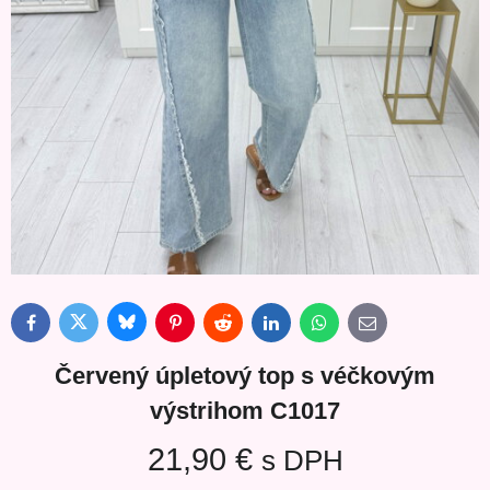
Bluesky
Twitter
Facebook
Pinterest
Reddit
LinkedIn
WhatsApp
E-
mail
Červený úpletový top s véčkovým
výstrihom C1017
21,90 €
s DPH