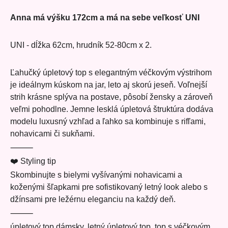
Anna má výšku 172cm a má na sebe veľkosť UNI
UNI - dĺžka 62cm, hrudník 52-80cm x 2.
Ľahučký úpletový top s elegantným véčkovým výstrihom
je ideálnym kúskom na jar, leto aj skorú jeseň. Voľnejší
strih krásne splýva na postave, pôsobí žensky a zároveň
veľmi pohodlne. Jemne lesklá úpletová štruktúra dodáva
modelu luxusný vzhľad a ľahko sa kombinuje s rifľami,
nohavicami či sukňami.
⸻
❤️ Styling tip
Skombinujte s bielymi vyšívanými nohavicami a
koženými šľapkami pre sofistikovaný letný look alebo s
džínsami pre ležérnu eleganciu na každý deň.
⸻
úpletový top dámsky, letný úpletový top, top s véčkovým