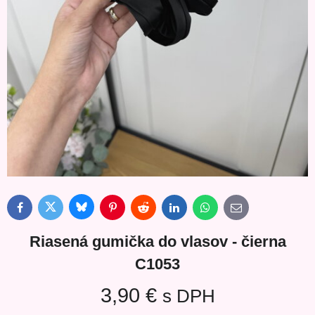
Bluesky
Twitter
Facebook
Pinterest
Reddit
LinkedIn
WhatsApp
E-
mail
Riasená gumička do vlasov - čierna
C1053
3,90 €
s DPH