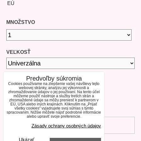
EÚ
MNOŽSTVO
VEĽKOSŤ
Predvoľby súkromia
DOSTUPNOSŤ
Cookies používame na zlepšenie vašej návštevy tejto
webovej stránky, analýzu jej výkonnosti a
zhromažďovanie údajov o jej používaní. Na tento účel
môžeme použiť nástroje a služby tretích strán a
SKLADOM
zhromaždené údaje sa môžu preniesť k partnerom v
EÚ, USA alebo iných krajinách. Kliknutím na „Prijať
všetky cookies“ vyjadrujete svoj súhlas s týmto
spracovaním. Nižšie môžete nájsť podrobné informácie
alebo upraviť svoje preferencie.
DO KOŠÍKA
Zásady ochrany osobných údajov
Ukázať