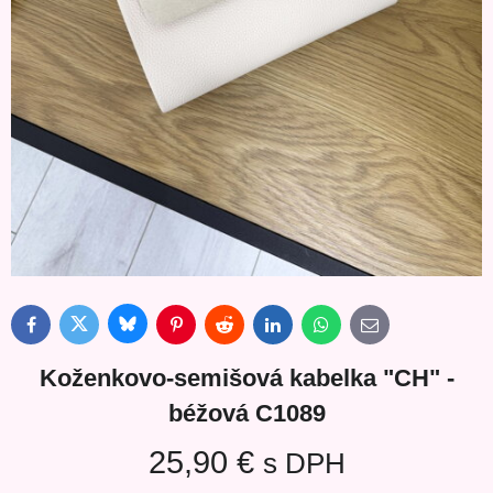
Bluesky
Twitter
Facebook
Pinterest
Reddit
LinkedIn
WhatsApp
E-
mail
Koženkovo-semišová kabelka "CH" -
béžová C1089
25,90 €
s DPH