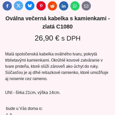
Bluesky
Twitter
Facebook
Pinterest
Reddit
LinkedIn
WhatsApp
E-
mail
Oválna večerná kabelka s kamienkami -
zlatá C1080
26,90 €
s DPH
Malá spoločenská kabelka oválného tvaru, pokrytá
trblietavými kamienkami. Okrúhlé kovové zatváranie v
tvare prsteňa, ktoré slúži zároveň ako úchyt do ruky.
Súčasťou je aj dlhé retiazkové ramienko, ktoré umožňuje
aj nosenie cez rameno.
UNI - šírka 21cm, výška 14cm.
bude u Vás doma o: