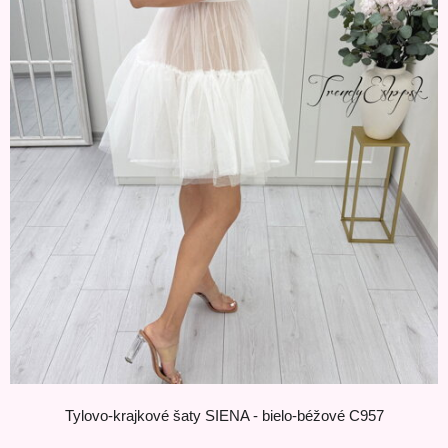
Tylovo-krajkové šaty SIENA - bielo-béžové C957