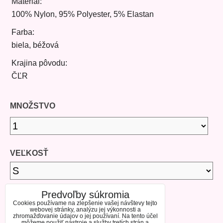
Materiál:
100% Nylon, 95% Polyester, 5% Elastan
Farba:
biela, béžová
Krajina pôvodu:
ČĽR
MNOŽSTVO
VEĽKOSŤ
Predvoľby súkromia
DOSTUPNOSŤ
Cookies používame na zlepšenie vašej návštevy tejto
webovej stránky, analýzu jej výkonnosti a
zhromažďovanie údajov o jej používaní. Na tento účel
môžeme použiť nástroje a služby tretích strán a