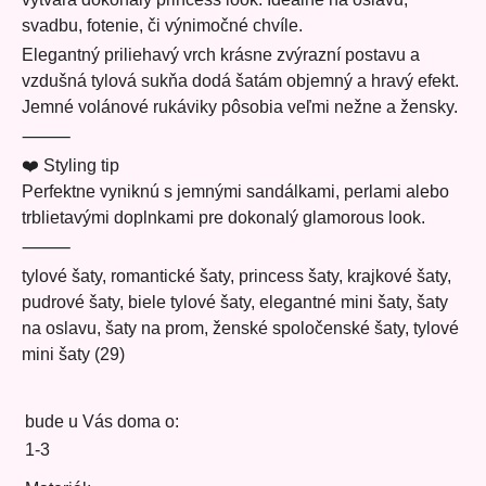
svadbu, fotenie, či výnimočné chvíle.
Elegantný priliehavý vrch krásne zvýrazní postavu a
vzdušná tylová sukňa dodá šatám objemný a hravý efekt.
Jemné volánové rukáviky pôsobia veľmi nežne a žensky.
⸻
❤️ Styling tip
Perfektne vyniknú s jemnými sandálkami, perlami alebo
trblietavými doplnkami pre dokonalý glamorous look.
⸻
tylové šaty, romantické šaty, princess šaty, krajkové šaty,
pudrové šaty, biele tylové šaty, elegantné mini šaty, šaty
na oslavu, šaty na prom, ženské spoločenské šaty, tylové
mini šaty (29)
bude u Vás doma o:
1-3