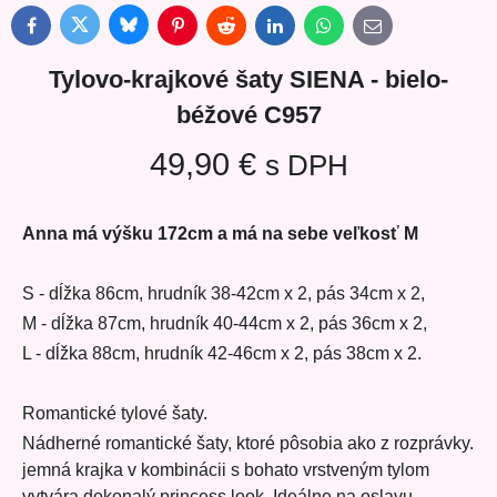
Bluesky
Twitter
Facebook
Pinterest
Reddit
LinkedIn
WhatsApp
E-
mail
Tylovo-krajkové šaty SIENA - bielo-
béžové C957
49,90 €
s DPH
Anna má výšku 172cm a má na sebe veľkosť M
S - dĺžka 86cm, hrudník 38-42cm x 2, pás 34cm x 2,
M - dĺžka 87cm, hrudník 40-44cm x 2, pás 36cm x 2,
L - dĺžka 88cm, hrudník 42-46cm x 2, pás 38cm x 2.
Romantické tylové šaty.
Nádherné romantické šaty, ktoré pôsobia ako z rozprávky.
jemná krajka v kombinácii s bohato vrstveným tylom
vytvára dokonalý princess look. Ideálne na oslavu,