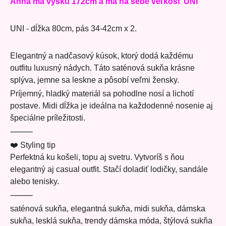
Anna má výšku 172cm a má na sebe veľkosť UNI
UNI - dĺžka 80cm, pás 34-42cm x 2.
Elegantný a nadčasový kúsok, ktorý dodá každému
outfitu luxusný nádych. Táto saténová sukňa krásne
splýva, jemne sa leskne a pôsobí veľmi žensky.
Príjemný, hladký materiál sa pohodlne nosí a lichotí
postave. Midi dĺžka je ideálna na každodenné nosenie aj
špeciálne príležitosti.
⸻
❤️ Styling tip
Perfektná ku košeli, topu aj svetru. Vytvoríš s ňou
elegantný aj casual outfit. Stačí doladiť lodičky, sandále
alebo tenisky.
⸻
saténová sukňa, elegantná sukňa, midi sukňa, dámska
sukňa, lesklá sukňa, trendy dámska móda, štýlová sukňa