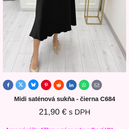
Bluesky
Twitter
Facebook
Pinterest
Reddit
LinkedIn
WhatsApp
E-
mail
Midi saténová sukňa - čierna C684
21,90 €
s DPH