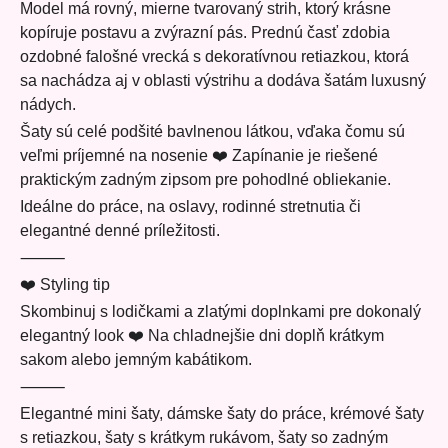
Model má rovný, mierne tvarovaný strih, ktorý krásne
kopíruje postavu a zvýrazní pás. Prednú časť zdobia
ozdobné falošné vrecká s dekoratívnou retiazkou, ktorá
sa nachádza aj v oblasti výstrihu a dodáva šatám luxusný
nádych.
Šaty sú celé podšité bavlnenou látkou, vďaka čomu sú
veľmi príjemné na nosenie ❤️ Zapínanie je riešené
praktickým zadným zipsom pre pohodlné obliekanie.
Ideálne do práce, na oslavy, rodinné stretnutia či
elegantné denné príležitosti.
⸻
❤️ Styling tip
Skombinuj s lodičkami a zlatými doplnkami pre dokonalý
elegantný look ❤️ Na chladnejšie dni doplň krátkym
sakom alebo jemným kabátikom.
⸻
Elegantné mini šaty, dámske šaty do práce, krémové šaty
s retiazkou, šaty s krátkym rukávom, šaty so zadným