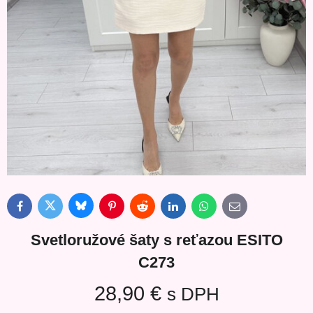
Bluesky
Twitter
Facebook
Pinterest
Reddit
LinkedIn
WhatsApp
E-
mail
Svetloružové šaty s reťazou ESITO
C273
28,90 €
s DPH