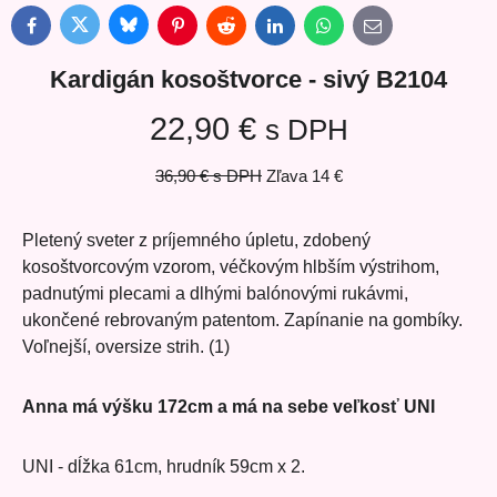
Bluesky
Twitter
Facebook
Pinterest
Reddit
LinkedIn
WhatsApp
E-
mail
Kardigán kosoštvorce - sivý B2104
22,90 €
s DPH
36,90 €
s DPH
Zľava
14 €
Pletený sveter z príjemného úpletu, zdobený
kosoštvorcovým vzorom, véčkovým hlbším výstrihom,
padnutými plecami a dlhými balónovými rukávmi,
ukončené rebrovaným patentom. Zapínanie na gombíky.
Voľnejší, oversize strih. (1)
Anna má výšku 172cm a má na sebe veľkosť UNI
UNI - dĺžka 61cm, hrudník 59cm x 2.