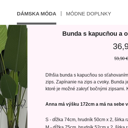
DÁMSKA MÓDA
MÓDNE DOPLNKY
Bunda s kapucňou a o
36,
59,90 €
Dlhšia bunda s kapucňou so sťahovaním 
zips. Zapínanie na zips a cvoky. Bunda 
ktoré je možné zakryť bočnými zipsami.
Anna má výšku 172cm a má na sebe v
S - dĺžka 74cm, hrudník 50cm x 2, šírka
M - dĺžka 75cm, hrudník 52cm x 2, šírka