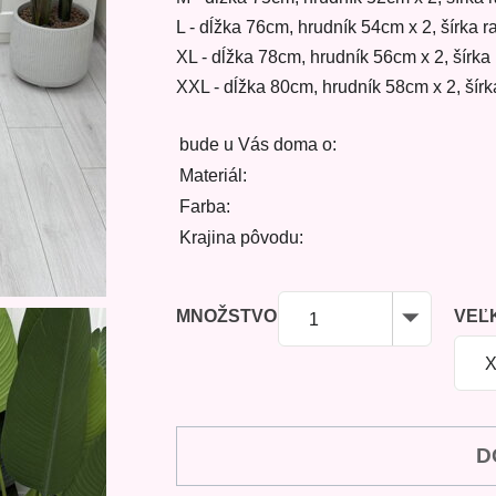
L - dĺžka 76cm, hrudník 54cm x 2, šírka
XL - dĺžka 78cm, hrudník 56cm x 2, šírk
XXL - dĺžka 80cm, hrudník 58cm x 2, šír
bude u Vás doma o:
Materiál:
Farba:
Krajina pôvodu:
MNOŽSTVO
VEĽ
1
D