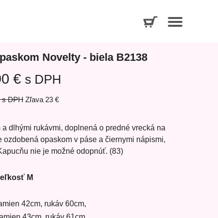
paskom Novelty - biela B2138
90 €
s DPH
s DPH
Zľava
23 €
a dlhými rukávmi, doplnená o predné vrecká na
je ozdobená opaskom v páse a čiernymi nápismi,
 Kapucňu nie je možné odopnúť. (83)
eľkosť M
 ramien 42cm, rukáv 60cm,
 ramien 43cm, rukáv 61cm,