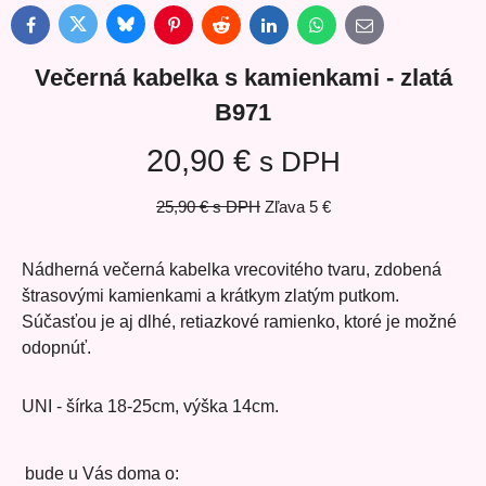
Bluesky
Twitter
Facebook
Pinterest
Reddit
LinkedIn
WhatsApp
E-
mail
Večerná kabelka s kamienkami - zlatá
B971
20,90 €
s DPH
25,90 €
s DPH
Zľava
5 €
Nádherná večerná kabelka vrecovitého tvaru, zdobená
štrasovými kamienkami a krátkym zlatým putkom.
Súčasťou je aj dlhé, retiazkové ramienko, ktoré je možné
odopnúť.
UNI - šírka 18-25cm, výška 14cm.
bude u Vás doma o: