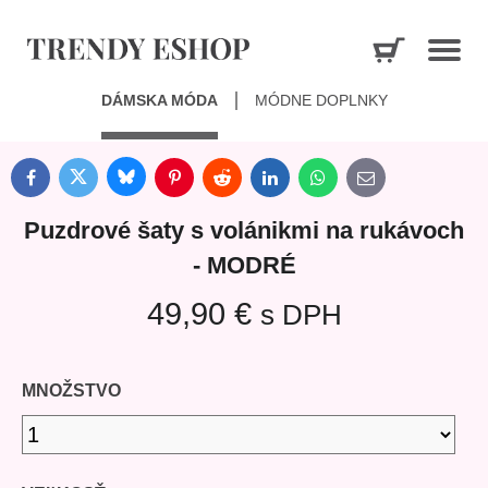
DÁMSKA MÓDA
MÓDNE DOPLNKY
Bluesky
Twitter
Facebook
Pinterest
Reddit
LinkedIn
WhatsApp
E-
mail
Puzdrové šaty s volánikmi na rukávoch
- MODRÉ
49,90 €
s DPH
MNOŽSTVO