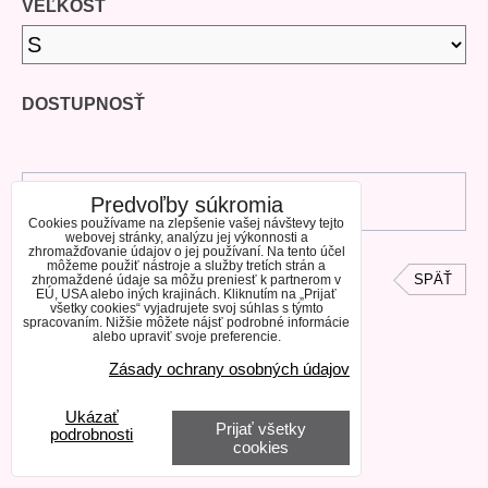
VEĽKOSŤ
DOSTUPNOSŤ
DO KOŠÍKA
Predvoľby súkromia
Cookies používame na zlepšenie vašej návštevy tejto
webovej stránky, analýzu jej výkonnosti a
zhromažďovanie údajov o jej používaní. Na tento účel
môžeme použiť nástroje a služby tretích strán a
SPÄŤ
zhromaždené údaje sa môžu preniesť k partnerom v
EÚ, USA alebo iných krajinách. Kliknutím na „Prijať
všetky cookies“ vyjadrujete svoj súhlas s týmto
spracovaním. Nižšie môžete nájsť podrobné informácie
alebo upraviť svoje preferencie.
Zásady ochrany osobných údajov
Ukázať
Prijať všetky
podrobnosti
cookies