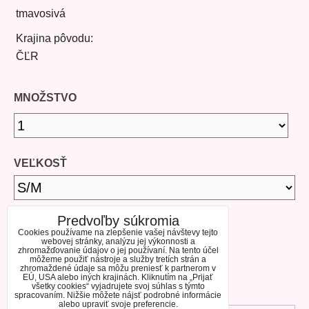
tmavosivá
Krajina pôvodu:
ČĽR
MNOŽSTVO
VEĽKOSŤ
Predvoľby súkromia
DOSTUPNOSŤ
Cookies používame na zlepšenie vašej návštevy tejto
webovej stránky, analýzu jej výkonnosti a
zhromažďovanie údajov o jej používaní. Na tento účel
môžeme použiť nástroje a služby tretích strán a
SKLADOM
VÝPREDAJ
zhromaždené údaje sa môžu preniesť k partnerom v
EÚ, USA alebo iných krajinách. Kliknutím na „Prijať
všetky cookies“ vyjadrujete svoj súhlas s týmto
spracovaním. Nižšie môžete nájsť podrobné informácie
alebo upraviť svoje preferencie.