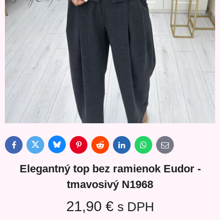
Bluesky
Twitter
Facebook
Pinterest
Reddit
LinkedIn
WhatsApp
E-
mail
Elegantný top bez ramienok Eudor -
tmavosivý N1968
21,90 €
s DPH