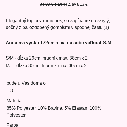
34,90 €
s DPH
Zľava
13 €
Elegantný top bez ramienok, so zapínanie na skrytý,
bočný zips, ozdobený gombíkmi v spodnej časti. (1)
Anna má výšku 172cm a má na sebe veľkosť S/M
S/M - dĺžka 29cm, hrudník max. 38cm x 2,
M/L - dĺžka 30cm, hrudník max. 40cm x 2.
bude u Vás doma o:
1-3
Materiál:
85% Polyester, 10% Bavlna, 5% Elastan, 100%
Polyester
Farba: