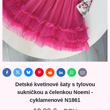
Bluesky
Twitter
Facebook
Pinterest
Reddit
LinkedIn
WhatsApp
E-
mail
Detské kvetinové šaty s tylovou
sukničkou a čelenkou Noemi -
cyklamenové N1861