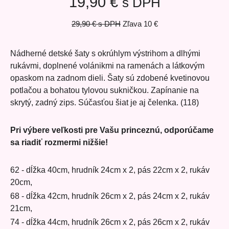
19,90 €
s DPH
29,90 €
s DPH
Zľava
10 €
Nádherné detské šaty s okrúhlym výstrihom a dlhými
rukávmi, doplnené volánikmi na ramenách a látkovým
opaskom na zadnom dieli. Šaty sú zdobené kvetinovou
potlačou a bohatou tylovou sukničkou. Zapínanie na
skrytý, zadný zips. Súčasťou šiat je aj čelenka. (118)
Pri výbere veľkosti pre Vašu princeznú, odporúčame
sa riadiť rozmermi nižšie!
62 - dĺžka 40cm, hrudník 24cm x 2, pás 22cm x 2, rukáv
20cm,
68 - dĺžka 42cm, hrudník 26cm x 2, pás 24cm x 2, rukáv
21cm,
74 - dĺžka 44cm, hrudník 26cm x 2, pás 26cm x 2, rukáv