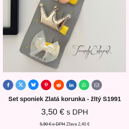
Bluesky
Twitter
Facebook
Pinterest
Reddit
LinkedIn
WhatsApp
E-
mail
Set sponiek Zlatá korunka - žltý S1991
3,50 €
s DPH
5,90 €
s DPH
Zľava
2,40 €