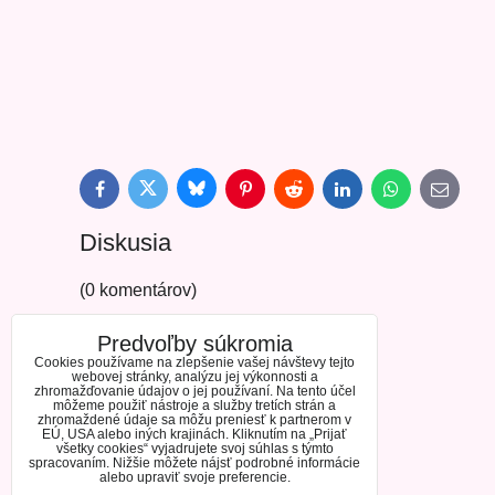
Bluesky
Twitter
Facebook
Pinterest
Reddit
LinkedIn
WhatsApp
E-
mail
Diskusia
(0 komentárov)
Predvoľby súkromia
Cookies používame na zlepšenie vašej návštevy tejto
webovej stránky, analýzu jej výkonnosti a
zhromažďovanie údajov o jej používaní. Na tento účel
môžeme použiť nástroje a služby tretích strán a
zhromaždené údaje sa môžu preniesť k partnerom v
EÚ, USA alebo iných krajinách. Kliknutím na „Prijať
všetky cookies“ vyjadrujete svoj súhlas s týmto
spracovaním. Nižšie môžete nájsť podrobné informácie
alebo upraviť svoje preferencie.