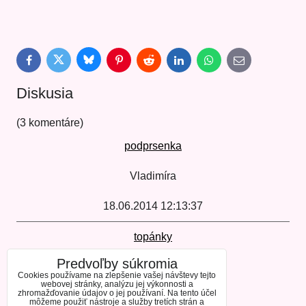
Bluesky
Twitter
Facebook
Pinterest
Reddit
LinkedIn
WhatsApp
E-
mail
Diskusia
(3 komentáre)
podprsenka
Vladimíra
18.06.2014 12:13:37
topánky
Predvoľby súkromia
Slavka
Cookies používame na zlepšenie vašej návštevy tejto
webovej stránky, analýzu jej výkonnosti a
zhromažďovanie údajov o jej používaní. Na tento účel
15.06.2014 20:31:04
môžeme použiť nástroje a služby tretích strán a