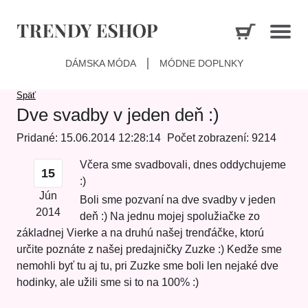
DÁMSKA MÓDA
MÓDNE DOPLNKY
Späť
Dve svadby v jeden deň :)
Pridané: 15.06.2014 12:28:14
Počet zobrazení: 9214
Včera sme svadbovali, dnes oddychujeme
15
:)
Jún
Boli sme pozvaní na dve svadby v jeden
2014
deň :) Na jednu mojej spolužiačke zo
základnej Vierke a na druhú našej trenďáčke, ktorú
určite poznáte z našej predajničky Zuzke :) Kedže sme
nemohli byť tu aj tu, pri Zuzke sme boli len nejaké dve
hodinky, ale užili sme si to na 100% :)