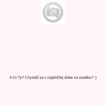
A čo Ty? Chystáš sa v najbližšej dobe na svadbu? :)