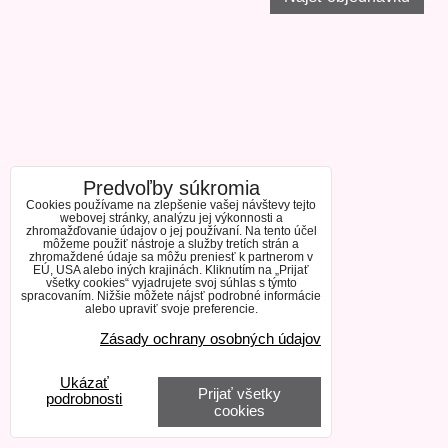
Predvoľby súkromia
Cookies používame na zlepšenie vašej návštevy tejto
webovej stránky, analýzu jej výkonnosti a
zhromažďovanie údajov o jej používaní. Na tento účel
môžeme použiť nástroje a služby tretích strán a
zhromaždené údaje sa môžu preniesť k partnerom v
EÚ, USA alebo iných krajinách. Kliknutím na „Prijať
všetky cookies“ vyjadrujete svoj súhlas s týmto
spracovaním. Nižšie môžete nájsť podrobné informácie
alebo upraviť svoje preferencie.
Zásady ochrany osobných údajov
Ukázať
Prijať všetky
podrobnosti
cookies